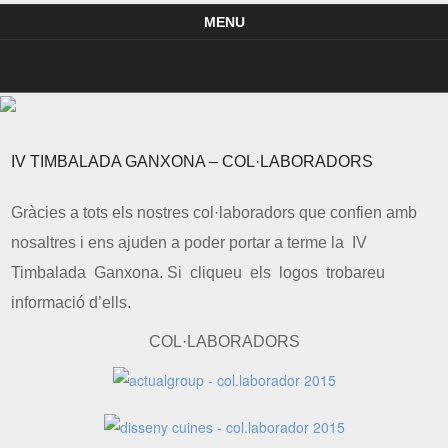
Pàgina oficial de Percussió Ganxona – La Percussió de la Costa Brava
Percussió Ganxona – La Percussió de la Costa Brava
MENU
Skip to content
IV TIMBALADA GANXONA – COL·LABORADORS
Gràcies a tots els nostres col·laboradors que confien amb
nosaltres i ens ajuden a poder portar a terme la IV
Timbalada Ganxona. Si cliqueu els logos trobareu
informació d’ells.
COL·LABORADORS