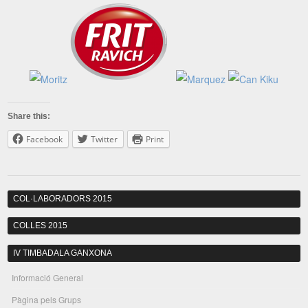
Share this:
Facebook
Twitter
Print
COL·LABORADORS 2015
COLLES 2015
IV TIMBADALA GANXONA
Informació General
Pàgina pels Grups