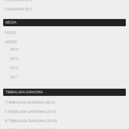
CALENDARI 2011
MEDIA
FOTOS
VIDEOS
2014
2013
2012
2011
TIMBALADA GANXONA
I TIMBALADA GANXONA (2012)
II TIMBALADA GANXONA (2013)
III TIMBALADA GANXONA (2014)