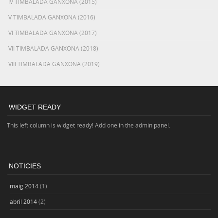
IV TIMBALADA GANXONA (2015)
V TIMBALADA GANXONA (2016)
VI TIMBALADA GANXONA (2017)
VII TIMBALADA GANXONA (2018)
VIII TIMBALADA GANXONA (2019)
WIDGET READY
This left column is widget ready! Add one in the admin panel.
NOTICIES
maig 2014
(1)
abril 2014
(2)