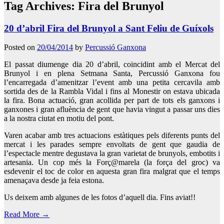
Tag Archives:
Fira del Brunyol
20 d’abril Fira del Brunyol a Sant Feliu de Guíxols
Posted on
20/04/2014
by
Percussió Ganxona
El passat diumenge dia 20 d’abril, coincidint amb el Mercat del
Brunyol i en plena Setmana Santa, Percussió Ganxona fou
l’encarregada d’amenitzar l’event amb una petita cercavila amb
sortida des de la Rambla Vidal i fins al Monestir on estava ubicada
la fira. Bona actuació, gran acollida per part de tots els ganxons i
ganxones i gran afluència de gent que havia vingut a passar uns dies
a la nostra ciutat en motiu del pont.
Varen acabar amb tres actuacions estàtiques pels diferents punts del
mercat i les parades sempre envoltats de gent que gaudia de
l’espectacle mentre degustava la gran varietat de brunyols, embotits i
artesania. Un cop més la Forç@marela (la força del groc) va
esdevenir el toc de color en aquesta gran fira malgrat que el temps
amenaçava desde ja feia estona.
Us deixem amb algunes de les fotos d’aquell dia. Fins aviat!!
Read More
→