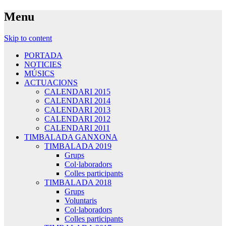
Menu
Pàgina oficial de Percussió Ganxona – La Percussió de la Costa
Percussió Ganxona – La
Brava
Skip to content
Percussió de la Costa Brava
PORTADA
NOTICIES
MÚSICS
ACTUACIONS
CALENDARI 2015
CALENDARI 2014
CALENDARI 2013
CALENDARI 2012
CALENDARI 2011
TIMBALADA GANXONA
TIMBALADA 2019
Grups
Col·laboradors
Colles participants
TIMBALADA 2018
Grups
Voluntaris
Col·laboradors
Colles participants