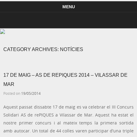
Pàgina oficial de Percussió Ganxona – La Percussió de la Costa Brava
Percussió Ganxona – La Percussió de la Costa Brava
MENU
Skip to content
CATEGORY ARCHIVES:
NOTÍCIES
17 DE MAIG – AS DE REPIQUES 2014 – VILASSAR DE
MAR
Posted on
19/05/2014
Aquest passat dissabte 17 de maig es va celebrar el III Concurs
Solidari AS de rePIQUES a Vilassar de Mar. Aquest ha estat el
nostre primer concurs i al mateix temps la primera sortida
amb autocar. Un total de 44 colles varen participar d’una triple