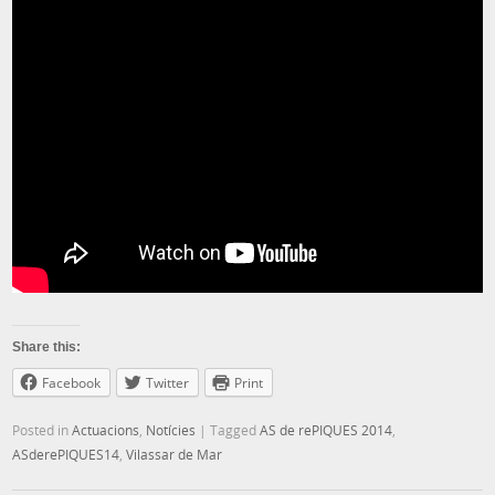
Share this:
Facebook
Twitter
Print
Posted in
Actuacions
,
Notícies
|
Tagged
AS de rePIQUES 2014
,
ASderePIQUES14
,
Vilassar de Mar