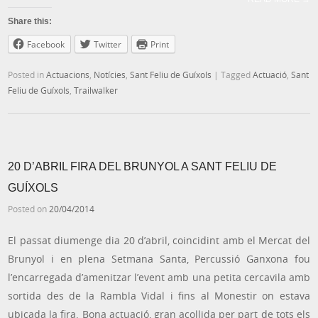
Share this:
Facebook
Twitter
Print
Posted in
Actuacions
,
Notícies
,
Sant Feliu de Guíxols
|
Tagged
Actuació
,
Sant
Feliu de Guíxols
,
Trailwalker
20 D’ABRIL FIRA DEL BRUNYOL A SANT FELIU DE
GUÍXOLS
Posted on
20/04/2014
El passat diumenge dia 20 d’abril, coincidint amb el Mercat del
Brunyol i en plena Setmana Santa, Percussió Ganxona fou
l’encarregada d’amenitzar l’event amb una petita cercavila amb
sortida des de la Rambla Vidal i fins al Monestir on estava
ubicada la fira. Bona actuació, gran acollida per part de tots els