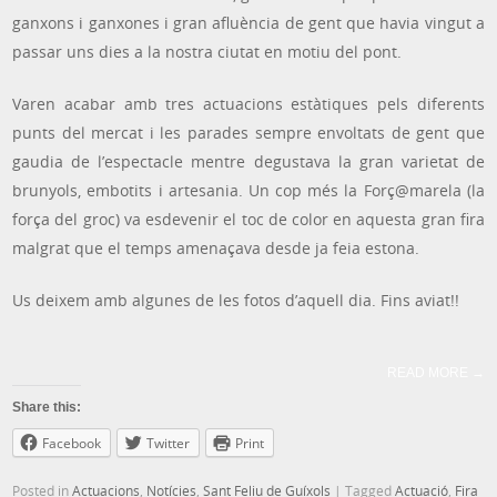
ganxons i ganxones i gran afluència de gent que havia vingut a
passar uns dies a la nostra ciutat en motiu del pont.
Varen acabar amb tres actuacions estàtiques pels diferents
punts del mercat i les parades sempre envoltats de gent que
gaudia de l’espectacle mentre degustava la gran varietat de
brunyols, embotits i artesania. Un cop més la Forç@marela (la
força del groc) va esdevenir el toc de color en aquesta gran fira
malgrat que el temps amenaçava desde ja feia estona.
Us deixem amb algunes de les fotos d’aquell dia. Fins aviat!!
READ MORE
→
Share this:
Facebook
Twitter
Print
Posted in
Actuacions
,
Notícies
,
Sant Feliu de Guíxols
|
Tagged
Actuació
,
Fira