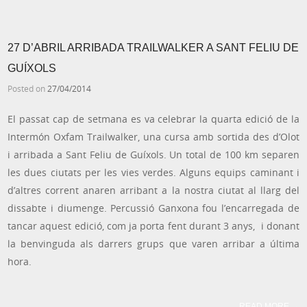
27 D’ABRIL ARRIBADA TRAILWALKER A SANT FELIU DE
GUÍXOLS
Posted on
27/04/2014
El passat cap de setmana es va celebrar la quarta edició de la
Intermón Oxfam Trailwalker, una cursa amb sortida des d’Olot
i arribada a Sant Feliu de Guíxols. Un total de 100 km separen
les dues ciutats per les vies verdes. Alguns equips caminant i
d’altres corrent anaren arribant a la nostra ciutat al llarg del
dissabte i diumenge. Percussió Ganxona fou l’encarregada de
tancar aquest edició, com ja porta fent durant 3 anys, i donant
la benvinguda als darrers grups que varen arribar a última
hora.
READ MORE
→